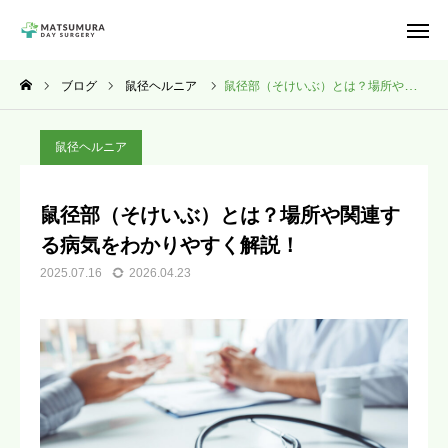
アクセス
電話予約
ブログ
鼠径ヘルニア
鼠径部（そけいぶ）とは？場所や関連する病気をわかりやすく解説！
Web予約
鼠径ヘルニア
お知らせ
鼠径部（そけいぶ）とは？場所や関連す
クリニック情報
る病気をわかりやすく解説！
2025.07.16
2026.04.23
院長紹介
鼠径ヘルニア
手掌多汗症
一般外科