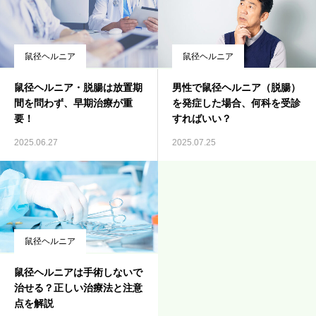
鼠径ヘルニア
鼠径ヘルニア
鼠径ヘルニア・脱腸は放置期
男性で鼠径ヘルニア（脱腸）
間を問わず、早期治療が重
を発症した場合、何科を受診
要！
すればいい？
2025.06.27
2025.07.25
鼠径ヘルニア
鼠径ヘルニアは手術しないで
治せる？正しい治療法と注意
点を解説