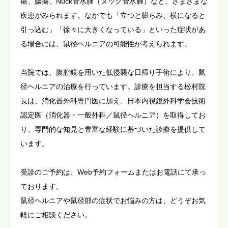
瘍、膿瘍、Nuck管水腫（ヌック管水腫）など、さまざまな
疾患がみられます。なかでも「立つと膨らみ、横になると
引っ込む」「徐々に大きくなっている」といった症状があ
る場合には、鼠径ヘルニアの可能性が考えられます。
当院では、腹腔鏡を用いた低侵襲な日帰り手術により、鼠
径ヘルニアの治療を行っています。診療を担当する松村院
長は、消化器外科専門医に加え、日本内視鏡外科学会技術
認定医（消化器・一般外科／鼠径ヘルニア）を取得してお
り、専門的な知見と豊富な経験に基づいた診療を提供して
います。
受診のご予約は、Web予約フォームまたはお電話にて承っ
ております。
鼠径ヘルニアや鼠径部の症状でお悩みの方は、どうぞお気
軽にご相談ください。