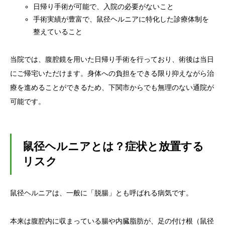
日帰り手術が可能で、入院の必要がないこと
手術実績が豊富で、鼠径ヘルニアに特化した診療体制を
4.5.
完全予約制で待ち時間を最小限に
整えていること
4.6.
駐車場完備で通院しやすい環境
当院では、腹腔鏡を用いた日帰り手術を行っており、術後は当日
5.
下関市からのアクセスについて
にご帰宅いただけます。身体への負担をできる限り抑えながら治
療を進めることができるため、下関市からでも無理のない通院が
6.
鼠径ヘルニアの治療の流れ
可能です。
6.1.
外来1回目（初診）
鼠径ヘルニアとは？症状と放置する
6.2.
手術
リスク
6.3.
外来2回目以降（術後外来）
鼠径ヘルニアは、一般に「脱腸」とも呼ばれる病気です。
7.
受診予約について
本来は腹腔内に収まっている腸や内臓脂肪が、足の付け根（鼠径