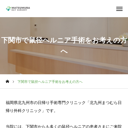
アクセス
電話予約
Web予約
下関市で鼠径ヘルニア手術をお考えの方
へ
お知らせ
クリニック情報
院長紹介
下関市で鼠径ヘルニア手術をお考えの方へ
鼠径ヘルニア
福岡県北九州市の日帰り手術専門クリニック「北九州まつむら日
手掌多汗症
帰り外科クリニック」です。
一般外科
当院には、下関市からも多くの鼠径ヘルニアの患者さまにご来院