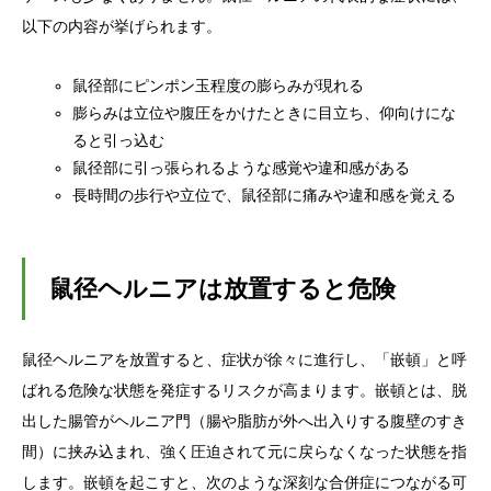
以下の内容が挙げられます。
鼠径部にピンポン玉程度の膨らみが現れる
膨らみは立位や腹圧をかけたときに目立ち、仰向けにな
ると引っ込む
鼠径部に引っ張られるような感覚や違和感がある
長時間の歩行や立位で、鼠径部に痛みや違和感を覚える
鼠径ヘルニアは放置すると危険
鼠径ヘルニアを放置すると、症状が徐々に進行し、「嵌頓」と呼
ばれる危険な状態を発症するリスクが高まります。嵌頓とは、脱
出した腸管がヘルニア門（腸や脂肪が外へ出入りする腹壁のすき
間）に挟み込まれ、強く圧迫されて元に戻らなくなった状態を指
します。嵌頓を起こすと、次のような深刻な合併症につながる可