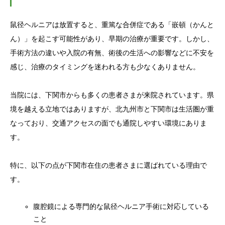
鼠径ヘルニアは放置すると、重篤な合併症である「嵌頓（かんと
2.2.
鼠径ヘルニアは放置すると危険
ん）」を起こす可能性があり、早期の治療が重要です。しかし、
3.
鼠径ヘルニアの治療法
手術方法の違いや入院の有無、術後の生活への影響などに不安を
感じ、治療のタイミングを迷われる方も少なくありません。
4.
下関市の患者さまから当院が選ばれている理
由
当院には、下関市からも多くの患者さまが来院されています。県
境を越える立地ではありますが、北九州市と下関市は生活圏が重
4.1.
傷が小さく痛みが少ない腹腔鏡日帰り手
なっており、交通アクセスの面でも通院しやすい環境にありま
術
す。
4.2.
消化器外科専門医による治療
特に、以下の点が下関市在住の患者さまに選ばれている理由で
す。
4.3.
麻酔科専門医による痛みと安全性に配慮
した治療
腹腔鏡による専門的な鼠径ヘルニア手術に対応している
4.4.
土日祝日も診療・手術に対応
こと