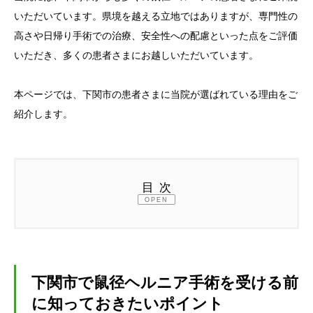
いただいています。県境を越える立地ではありますが、専門性の
アクセス
高さや日帰り手術での治療、安全性への配慮といった点をご評価
いただき、多くの患者さまにお越しいただいています。
受診予約
本ページでは、下関市の患者さまに当院が選ばれている理由をご
紹介します。
目次
OPEN
1.
下関市で鼠径ヘルニア手術を受ける前に知っ
ておきたいポイント
2.
鼠径ヘルニアとは？症状と放置するリスク
下関市で鼠径ヘルニア手術を受ける前
に知っておきたいポイント
2.1.
鼠径ヘルニアの主な症状