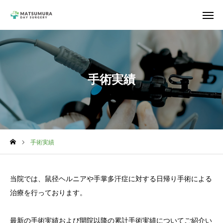
アクセス
電話予約
Web予約
手術実績
お知らせ
クリニック情報
院長紹介
手術実績
鼠径ヘルニア
当院では、鼠径ヘルニアや手掌多汗症に対する日帰り手術による
手掌多汗症
治療を行っております。
一般外科
最新の手術実績および開院以降の累計手術実績についてご紹介い