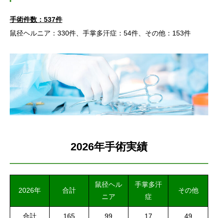
手術件数：537件
鼠径ヘルニア：330件、手掌多汗症：54件、その他：153件
2026年手術実績
鼠径ヘル
手掌多汗
2026年
合計
その他
ニア
症
合計
165
99
17
49