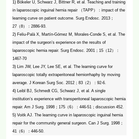
1) Bökeler U, Schwarz J, Bittner R, et al. Teaching and training
in laparoscopic inguinal hernia repair （TAPP）：impact of the
learning curve on patient outcome. Surg Endosc. 2013；
27（8）：2886-93.
2) Feliu-Palà X, Martín-Gómez M, Morales-Conde S, et al. The
impact of the surgeon’s experience on the results of
laparoscopic hernia repair. Surg Endosc. 2001；15（12）：
1467-70
3) Lim JW, Lee JY, Lee SE, et al. The learning curve for
laparoscopic totally extraperitoneal herniorrhaphy by moving
average. J Korean Surg Soc. 2012；83（2）：92-6.
4) Leibl BJ, Schmedt CG, Schwarz J, et al. A single
institution’s experience with transperitoneal laparoscopic hernia
repair. Am J Surg. 1998；175（6）：446-51；discussion 452.
5) Voitk AJ. The learning curve in laparoscopic inguinal hernia
repair for the community general surgeon. Can J Surg. 1998；
41（6）：446-50.